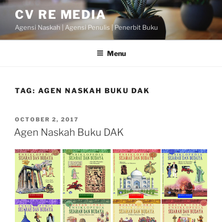
Skip
CV RE MEDIA
to
Agensi Naskah | Agensi Penulis | Penerbit Buku
content
Menu
TAG:
AGEN NASKAH BUKU DAK
POSTED
OCTOBER 2, 2017
ON
Agen Naskah Buku DAK