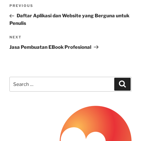
Post
Previous
PREVIOUS
navigation
Post
Daftar Aplikasi dan Website yang Berguna untuk
Penulis
Next
NEXT
Post
Jasa Pembuatan EBook Profesional
Search
Search
for: