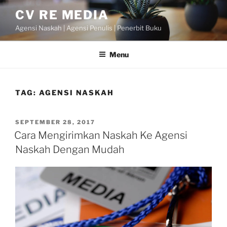
Skip
CV RE MEDIA
to
Agensi Naskah | Agensi Penulis | Penerbit Buku
content
Menu
TAG:
AGENSI NASKAH
POSTED
SEPTEMBER 28, 2017
ON
Cara Mengirimkan Naskah Ke Agensi
Naskah Dengan Mudah