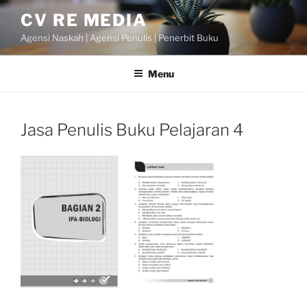
Skip
CV RE MEDIA
to
Agensi Naskah | Agensi Penulis | Penerbit Buku
content
Menu
Jasa Penulis Buku Pelajaran 4