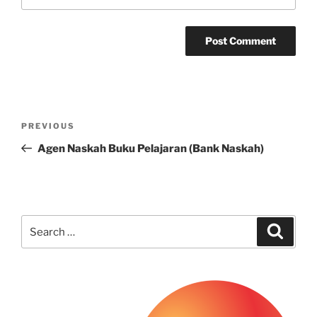
Post
Previous
PREVIOUS
navigation
Post
Agen Naskah Buku Pelajaran (Bank Naskah)
Search
Search
for: