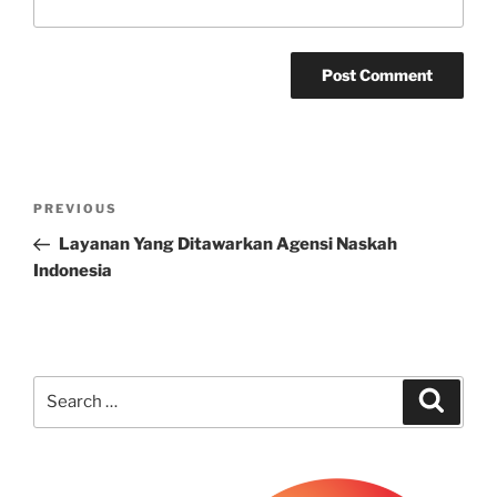
Post
Previous
PREVIOUS
navigation
Post
Layanan Yang Ditawarkan Agensi Naskah
Indonesia
Search
Search
for: