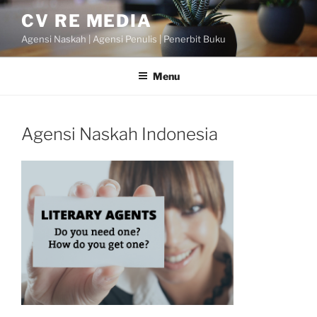
Skip
CV RE MEDIA
to
Agensi Naskah | Agensi Penulis | Penerbit Buku
content
Menu
Agensi Naskah Indonesia