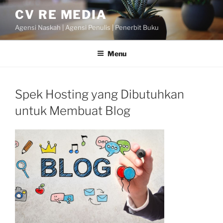
Skip
CV RE MEDIA
to
Agensi Naskah | Agensi Penulis | Penerbit Buku
content
Menu
Spek Hosting yang Dibutuhkan
untuk Membuat Blog