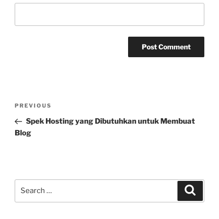
Post
Previous
PREVIOUS
navigation
Post
Spek Hosting yang Dibutuhkan untuk Membuat
Blog
Search
Search
for: